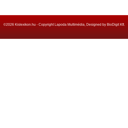
©2026 Kislexikon.hu - Copyright Lapoda Multimédia, Designed by BioDigit Kft.