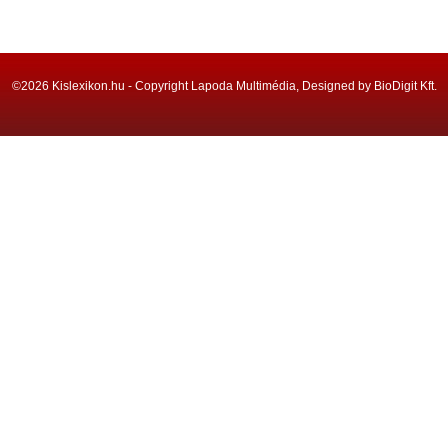
©2026 Kislexikon.hu - Copyright Lapoda Multimédia, Designed by BioDigit Kft.