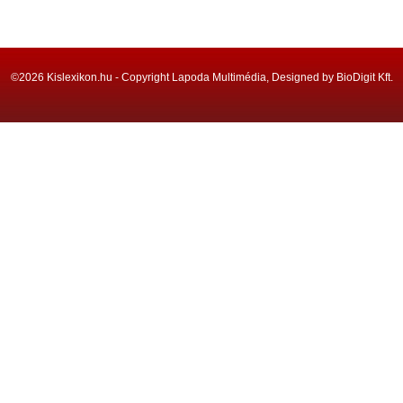
©2026 Kislexikon.hu - Copyright Lapoda Multimédia, Designed by BioDigit Kft.