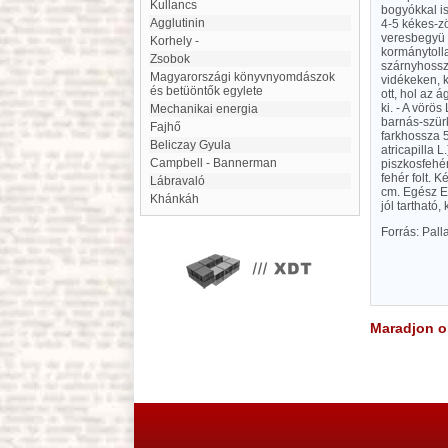
Kullancs
bogyókkal is
agglutinin
4-5 kékes-zö
veresbegyü L
korhely -
kormánytolla
Zsobok
szárnyhossz
Magyarországi könyvnyomdászok
vidékeken, k
és betüöntők egylete
ott, hol az 
ki. - A vörös
mechanikai energia
barnás-szürk
Fajhő
farkhossza 5
Beliczay Gyula
atricapilla 
Campbell - Bannerman
piszkosfehér
fehér folt. 
Lábravaló
cm. Egész E
Khánkáh
jól tartható
Forrás: Pal
Maradjon on