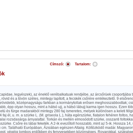
Címszó:
Tartalom:
ók
icapidae, legyészek), az éneklő verébalkatuak rendjébe, az árcsőrüek csoportjába 
 rövid és a tövön széles, mintegy lapított, a fecskék csőrére emlékeztető. 9 elsőren
egrövidebb, középnagyságu farkban a kormánytollak erősen meghosszabbodtak; cs
abb, épp olyan hosszu, mint a hátsó ujj, a hátsó lábujj karma igen hosszu. Ezen tö
etü és fürge madarakból mintegy 280 faj ismeretes, melyek különösen a keleti fél
faj él, u. m. a szürke L. (M. griseola L.), háta egérszürke, fiatalon fehéren foltos, 
alai rozsdasárga árnyalattal. Torkán és mellén elmosódott szürke, osszanti foltokka
szürke. Csőre és lábai feketék. A 2-ik evezőtoll hosszabb, mint az 5-ik. Hossza 14,
6 cm. Található Európában, Ázsiában egészen Altaiig. Költözködő madár. Magyaror
zept. végéig lombos erdőkben és fenyvesekben közönséges. Rovarokkal, szükség