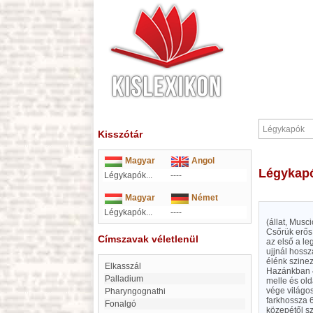
Kisszótár
Magyar
Angol
Légykap
Légykapók...
----
Magyar
Német
Légykapók...
----
(állat, Musc
Csőrük erős,
Címszavak véletlenül
az első a l
ujjnál hossz
élénk szinez
elkasszál
Hazánkban 4 
Palladium
melle és old
vége világos
Pharyngognathi
farkhossza 
Fonalgó
közepétől s