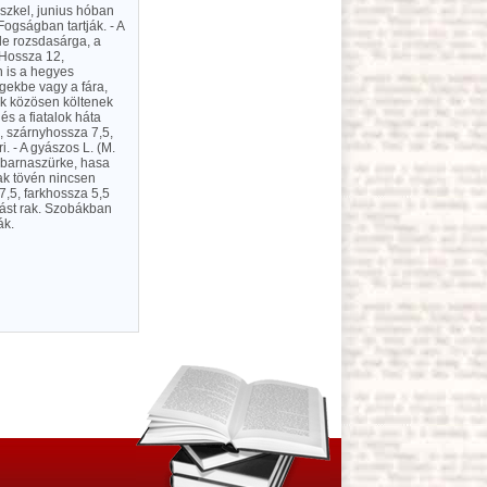
észkel, junius hóban
Fogságban tartják. - A
le rozsdasárga, a
 Hossza 12,
 is a hegyes
gekbe vagy a fára,
ők közösen költenek
 és a fiatalok háta
6, szárnyhossza 7,5,
. - A gyászos L. (M.
a barnaszürke, hasa
lak tövén nincsen
7,5, farkhossza 5,5
ást rak. Szobákban
ák.