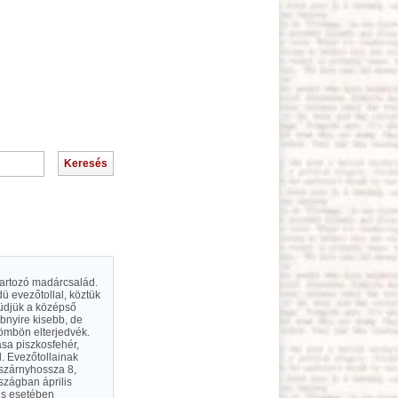
tartozó madárcsalád.
dü evezőtollal, köztük
üdjük a középső
bbnyire kisebb, de
gömbön elterjedvék.
hasa piszkosfehér,
l. Evezőtollainak
 szárnyhossza 8,
szágban április
es esetében