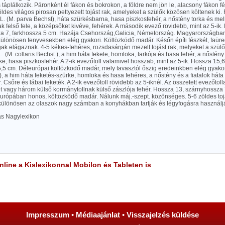
 táplálkozik. Páronként él fákon és bokrokon, a földre nem jön le, alacsony fákon f
ldes világos pirosan pettyezett tojást rak, amelyeket a szülők közösen költenek ki. 
. (M. parva Bechst), háta szürkésbarna, hasa piszkosfehér, a nőstény torka és mel
k felső fele, a középsőket kivéve, fehérek. A második evező rövidebb, mint az 5-ik.
a 7, farkhossza 5 cm. Hazája Csehország,Galicia, Németország. Magyarországban
ülönösen fenyvesekben elég gyakori. Költözködő madár. Későn építi fészkét, faüre
ágak elágaznak. 4-5 kékes-fehéres, rozsdasárgán mezelt tojást rak, melyeket a szül
 L. (M. collaris Bechst.), a him háta fekete, homloka, tarkója és hasa fehér, a nőstény
e, hasa piszkosfehér. A 2-ik evezőtoll valamivel hosszab, mint az 5-ik. Hossza 15,
,5 cm. Déleurópai költözködő madár, mely tavasztól őszig eredeinkben elég gyakori
L.), a him háta feketés-szürke, homloka és hasa fehéres, a nőstény és a fiatalok hát
. Csőre és lábai feketék. A 2-ik evezőtoll rövidebb az 5-iknél. Az összetett evezőtol
Két vagy három külső kormánytollnak külső zászlója fehér. Hossza 13, szárnyhossza 
urópában honos, költözködő madár. Nálunk máj.-szept. közönséges. 5-6 zöldes toj
, különösen az olaszok nagy számban a konyhákban tartják és légyfogásra használj
las Nagylexikon
line a Kislexikonnal Mobilon és Tableten is
Impresszum
•
Médiaajánlat
•
Visszajelzés küldése