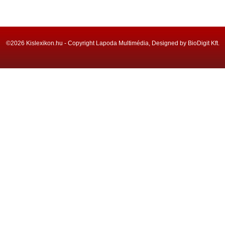
©2026 Kislexikon.hu - Copyright Lapoda Multimédia, Designed by BioDigit Kft.