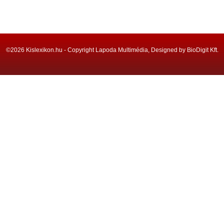
©2026 Kislexikon.hu - Copyright Lapoda Multimédia, Designed by BioDigit Kft.