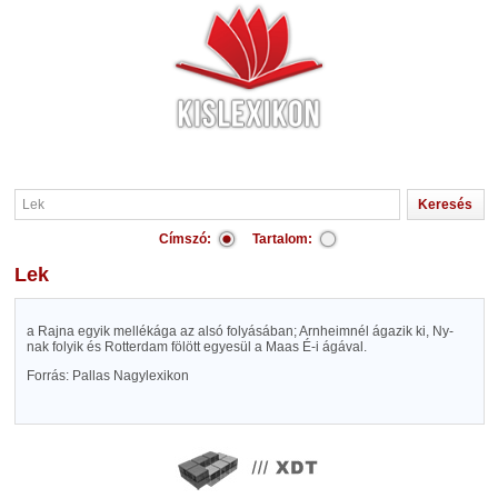
Címszó:
Tartalom:
Lek
a Rajna egyik mellékága az alsó folyásában; Arnheimnél ágazik ki, Ny-
nak folyik és Rotterdam fölött egyesül a Maas É-i ágával.
Forrás: Pallas Nagylexikon