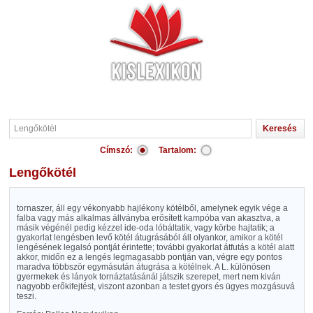
Címszó:
Tartalom:
Lengőkötél
tornaszer, áll egy vékonyabb hajlékony kötélből, amelynek egyik vége a
falba vagy más alkalmas állványba erősített kampóba van akasztva, a
másik végénél pedig kézzel ide-oda lóbáltatik, vagy körbe hajtatik; a
gyakorlat lengésben levő kötél átugrásából áll olyankor, amikor a kötél
lengésének legalsó pontját érintette; további gyakorlat átfutás a kötél alatt
akkor, midőn ez a lengés legmagasabb pontján van, végre egy pontos
maradva többször egymásután átugrása a kötélnek. A L. különösen
gyermekek és lányok tornáztatásánál játszik szerepet, mert nem kiván
nagyobb erőkifejtést, viszont azonban a testet gyors és ügyes mozgásuvá
teszi.