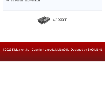
Forrás: Pallas Nagylexikon
©2026 Kislexikon.hu - Copyright Lapoda Multimédia, Designed by BioDigit Kft.