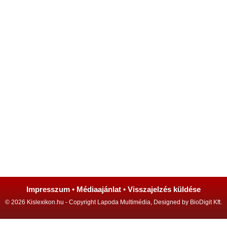
Impresszum
•
Médiaajánlat
•
Visszajelzés küldése
© 2026 Kislexikon.hu - Copyright Lapoda Multimédia, Designed by BioDigit Kft.