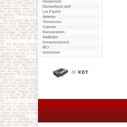
Hengerezés
Damaszkuszi acél
Lex A"quilia
Gelence
Tinnunculus
Cranmer
Manuseriptum
Hadbiztos
denacionalizáció
MCI
Izomszövet