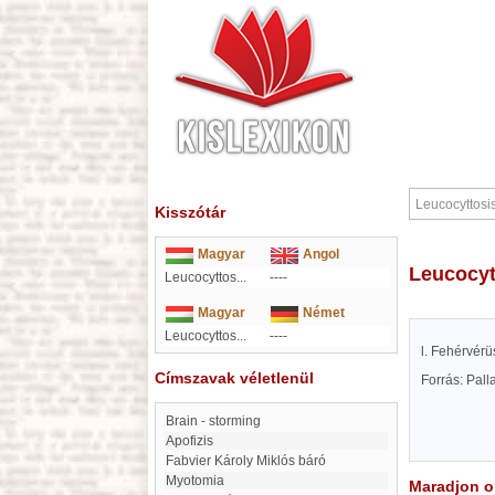
Kisszótár
Magyar
Angol
Leucocy
Leucocyttos...
----
Magyar
Német
Leucocyttos...
----
l. Fehérvérü
Címszavak véletlenül
Forrás: Pal
Brain - storming
Apofizis
Fabvier Károly Miklós báró
myotomia
Maradjon on