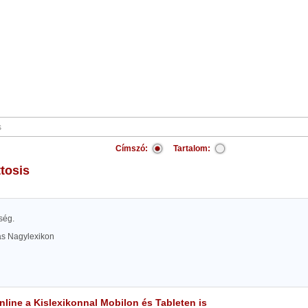
Címszó:
Tartalom:
ttosis
ség.
las Nagylexikon
line a Kislexikonnal Mobilon és Tableten is