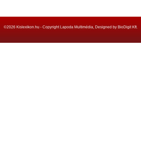
©2026 Kislexikon.hu - Copyright Lapoda Multimédia, Designed by BioDigit Kft.