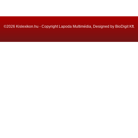
©2026 Kislexikon.hu - Copyright Lapoda Multimédia, Designed by BioDigit Kft.