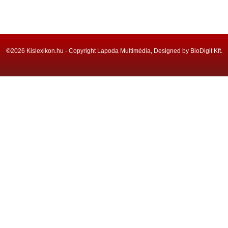
©2026 Kislexikon.hu - Copyright Lapoda Multimédia, Designed by BioDigit Kft.