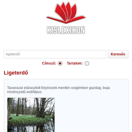
Címszó:
Tartalom:
ligeterdő
Tavasszal elárasztott folyóvizek mentén oxigénben gazdag, buja
növényzetű erdőtípus.