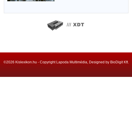
©2026 Kislexikon.hu - Copyright Lapoda Multimédia, Designed by BioDigit Kft.