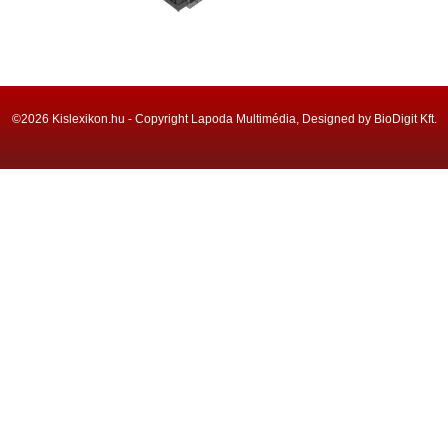
©2026 Kislexikon.hu - Copyright Lapoda Multimédia, Designed by BioDigit Kft.