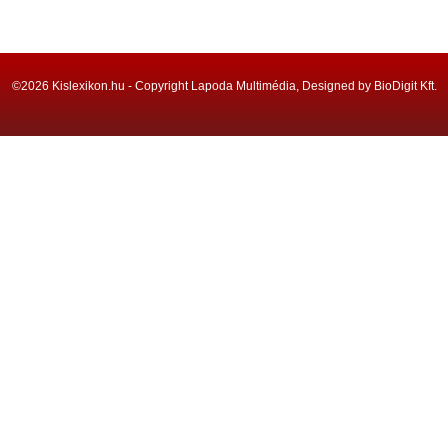
©2026 Kislexikon.hu - Copyright Lapoda Multimédia, Designed by BioDigit Kft.