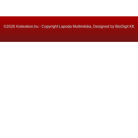
©2026 Kislexikon.hu - Copyright Lapoda Multimédia, Designed by BioDigit Kft.