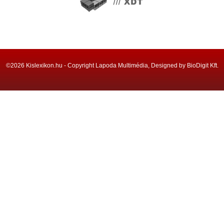
©2026 Kislexikon.hu - Copyright Lapoda Multimédia, Designed by BioDigit Kft.