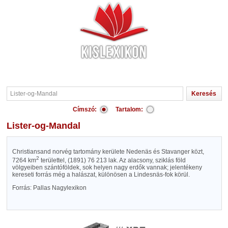
Címszó:
Tartalom:
Lister-og-Mandal
Christiansand norvég tartomány kerülete Nedenäs és Stavanger közt,
2
7264 km
területtel, (1891) 76 213 lak. Az alacsony, sziklás föld
völgyeiben szántóföldek, sok helyen nagy erdők vannak; jelentékeny
kereseti forrás még a halászat, különösen a Lindesnäs-fok körül.
Forrás: Pallas Nagylexikon