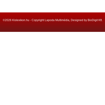
©2026 Kislexikon.hu - Copyright Lapoda Multimédia, Designed by BioDigit Kft.