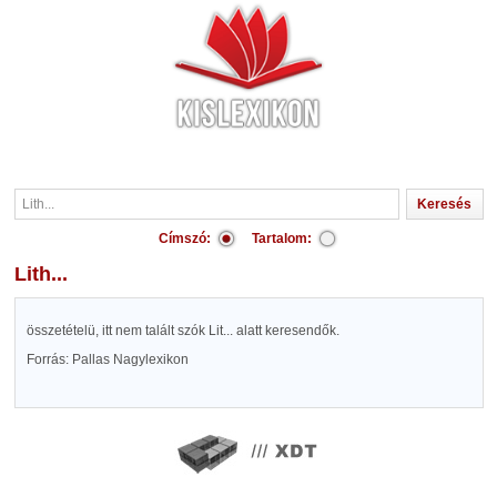
Címszó:
Tartalom:
Lith...
összetételü, itt nem talált szók Lit... alatt keresendők.
Forrás: Pallas Nagylexikon