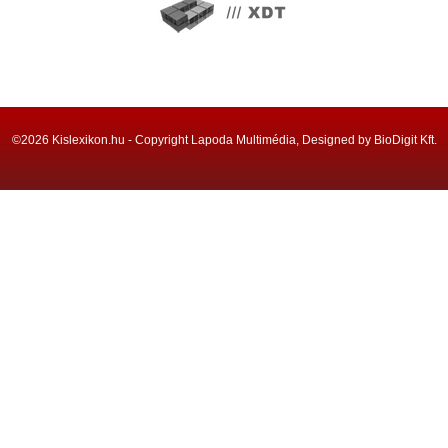
©2026 Kislexikon.hu - Copyright Lapoda Multimédia, Designed by BioDigit Kft.