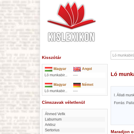
Kisszótár
Magyar
Angol
Ló munk
Ló munkabir...
----
Magyar
Német
Ló munkabir...
----
l. Állati mun
Címszavak véletlenül
Forrás: Pal
Áhmed Vefik
Laburnum
Arktisz
Sertorius
Maradjon on