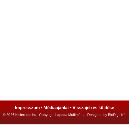
Impresszum
•
Médiaajánlat
•
Visszajelzés küldése
© 2026 Kislexikon.hu - Copyright Lapoda Multimédia, Designed by BioDigit Kft.