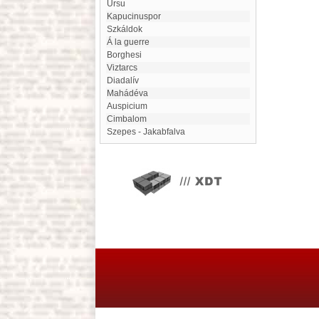
Ursu
Kapucinuspor
Szkáldok
Á la guerre
Borghesi
Viztarcs
diadalív
Mahádéva
auspicium
Cimbalom
Szepes - Jakabfalva