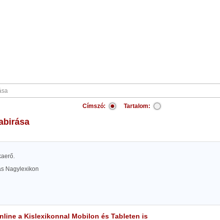
Címszó:
Tartalom:
abirása
kaerő.
las Nagylexikon
line a Kislexikonnal Mobilon és Tableten is