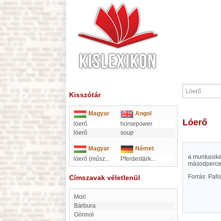
Kisszótár
Magyar
Angol
Lóerő
lóerő
horsepower
lóerő
soup
Magyar
Német
a munkasike
lóerő (műsz
...
Pferdestärk
...
másodpercen
Forrás: Pal
Címszavak véletlenül
Mori
Bárbura
gönnol