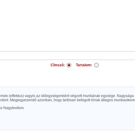
Címszó:
Tartalom:
rnek (effektus) vagyis az időegységenként végzett munkának egysége. Nagysága 
kint. Megjegyezendő azonban, hogy tartósan befogott lónak átlagos munkasikere 
las Nagylexikon