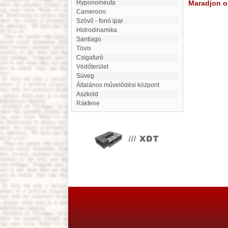
Hyponomeuta
Maradjon on
Cameroon
Szövő - fonó ipar
Hidrodinamika
Santiago
Tövis
Csigafuró
Védőterület
Süveg
általános művelôdési központ
Aszkold
Rákfene