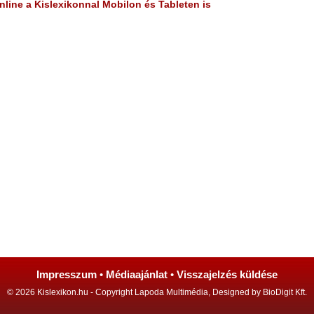
line a Kislexikonnal Mobilon és Tableten is
Impresszum
•
Médiaajánlat
•
Visszajelzés küldése
© 2026 Kislexikon.hu - Copyright Lapoda Multimédia, Designed by BioDigit Kft.