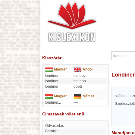
Kisszótár
Magyar
Angol
londiner
londiner
bellboy
londiner
bellhop
londiner
boots
szállodai sz
Magyar
Német
londiner...
----
Szerkesztet
Címszavak véletlenül
Odvasodás
barokk
Maradjon on