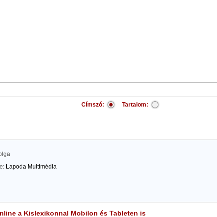
Címszó:
Tartalom:
olga
te:
Lapoda Multimédia
line a Kislexikonnal Mobilon és Tableten is