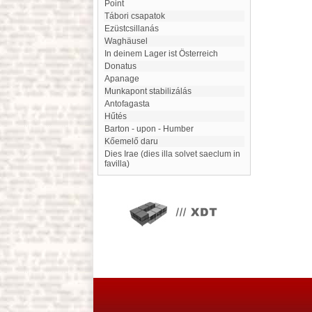
point
Tábori csapatok
Ezüstcsillanás
Waghäusel
In deinem Lager ist Österreich
Donatus
Apanage
munkapont stabilizálás
Antofagasta
Hűtés
Barton - upon - Humber
Kőemelő daru
dies Irae (dies illa solvet saeclum in
favilla)