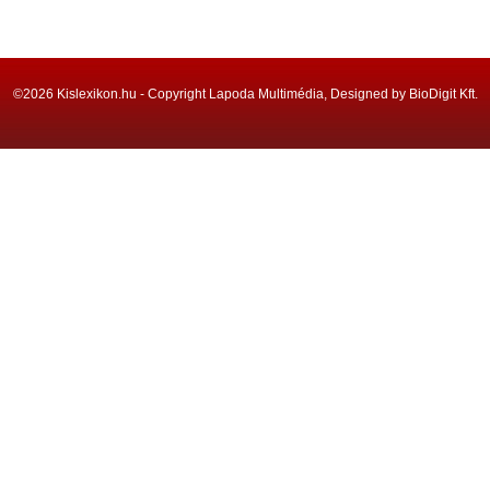
©2026 Kislexikon.hu - Copyright Lapoda Multimédia, Designed by BioDigit Kft.