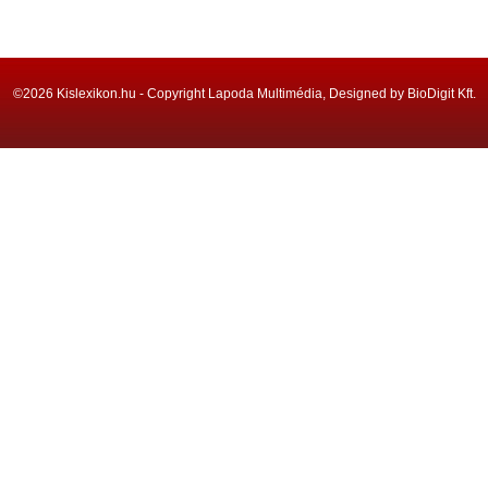
©2026 Kislexikon.hu - Copyright Lapoda Multimédia, Designed by BioDigit Kft.