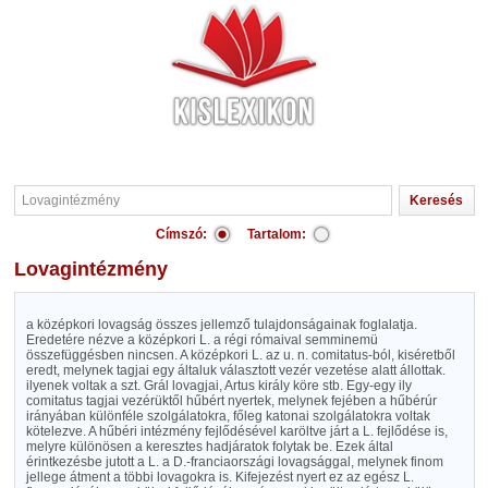
Címszó:
Tartalom:
Lovagintézmény
a középkori lovagság összes jellemző tulajdonságainak foglalatja.
Eredetére nézve a középkori L. a régi rómaival semminemü
összefüggésben nincsen. A középkori L. az u. n. comitatus-ból, kiséretből
eredt, melynek tagjai egy általuk választott vezér vezetése alatt állottak.
ilyenek voltak a szt. Grál lovagjai, Artus király köre stb. Egy-egy ily
comitatus tagjai vezérüktől hűbért nyertek, melynek fejében a hűbérúr
irányában különféle szolgálatokra, főleg katonai szolgálatokra voltak
kötelezve. A hűbéri intézmény fejlődésével karöltve járt a L. fejlődése is,
melyre különösen a keresztes hadjáratok folytak be. Ezek által
érintkezésbe jutott a L. a D.-franciaországi lovagsággal, melynek finom
jellege átment a többi lovagokra is. Kifejezést nyert ez az egész L.