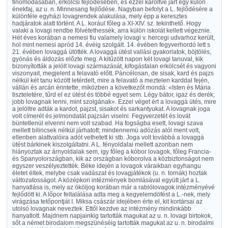
finomodásában, erkölcsi fejlődésében, és ezzel karöltve járt egy külön
énekfaj, az u. n. Minnesang fejlődése. Nagyban befolyt a L. fejlődésére a
különféle egyházi lovagrendek alakulása, mely épp a keresztes
hadjáratok alatt történt. A L. korául főleg a XI-XIV. sz. tekinthető. Hogy
valaki a lovagi rendbe fölvétethessék, arra külön iskolát kellett végeznie.
Hét éves korában a nemesi fiu valamely lovagi v. hercegi udvarhoz került,
hol mint nemesi apród 14. évéig szolgált. 14. évében fegyverhordó lett s
21. évében lovaggá ütötték. A lovaggá ütést vallási gyakorlatok, böjtölés,
gyónás és áldozás előzte meg. A kitűzött napon két lovagi tanuval, kik
bizonyították a jelölt lovagi származását, kifogástalan erkölcsét és vagyoni
viszonyait, megjelent a felavató előtt. Páncélosan, de sisak, kard és pajzs
nélkül két tanu között letérdelt, mire a felavató a meztelen karddal fején,
vállán és arcán érintette, miközben a következőt mondá: «Isten és Mária
tiszteletére, tűrd el ez ütést és többé egyet sem. Légy bátor, igaz és derék;
jobb lovagnak lenni, mint szolgának». Ezzel véget ért a lovaggá ütés, mire
a jelöltre adták a kardot, pajzst, sisakot és sarkantyukat. A lovagnak joga
volt címerét és jelmondatát pajzsán viselni. Fegyverzetét és lovát
büntetlenül elvenni nem volt szabad. Ha fogságba esett, lovagi szava
mellett bilincsek nélkül járhatott; mindennemü adózás alól ment volt,
ellenben alattvalóira adót vethetett ki stb. Joga volt továbbá a lovaggá
ütést bárkinek kiszolgáltatni. A L. fényoldalai mellett azonban nem
hiányoztak az árnyoldalak sem, igy főleg a kóbor lovagok, főleg Francia-
és Spanyolországban, kik az országban kóborolva a közbiztonságot nem
egyszer veszélyeztették. Béke idején a lovagok váraikban egyhangu
életet éltek, melybe csak vadászat és lovagjátékok (u. n. tornák) hoztak
változatosságot. A középkori intézmények bomlásával együtt járt a L.
hanyatlása is, mely az ököljog korában már a rablólovagok intézményévé
fejlődött ki. A lőpor feltalálása adta meg a kegyelemdöfést a L.-nek, mely
virágzása tetőpontját I. Miksa császár idejében érte el, kit kortársai az
utolsó lovagnak neveztek. Ettől kezdve az intézmény mindinkább
hanyatlott. Majdnem napjainkig tartották magukat az u. n. lovagi birtokok,
sőt a német birodalom megszünéséig tartották magukat az u. n. birodalmi