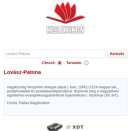
Címszó:
Tartalom:
Lovász-Patona
nagyközség Veszprém vmegye pápai j.-ban, (1891) 2224 magyar lak.,
postahivatallal és postatakarékpénztárral. Itt jelenik meg a magyarhoni
egyetemes evangelikusgyámintézet Gyámintézet c. közlönye (XII. évf.).
Forrás: Pallas Nagylexikon