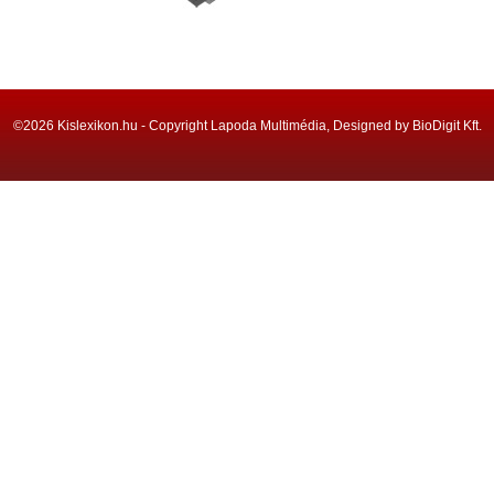
©2026 Kislexikon.hu - Copyright Lapoda Multimédia, Designed by BioDigit Kft.