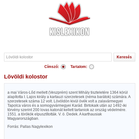
Címszó:
Tartalom:
Lövöldi kolostor
a mai Város-Lőd mellett (Veszprém) szent Mihály tiszteletére 1364 körül
alapította I. Lajos király a kartauzi szerzetesek (néma barátok) számára. A
szerzetesek száma 12 volt. Lövöldön kivül övék volt a zalavármegyei
Tapolca város és a somogyvármegyei Karád. Birtokaik után az 1492-iki
törvény szerint 200 lovas katonát kellett tartaniok az ország védelmére.
1551. a törökök elpusztították. V. ö. Dedek. A karthausiak
Magyarországban.
Forrás: Pallas Nagylexikon