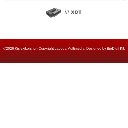
©2026 Kislexikon.hu - Copyright Lapoda Multimédia, Designed by BioDigit Kft.