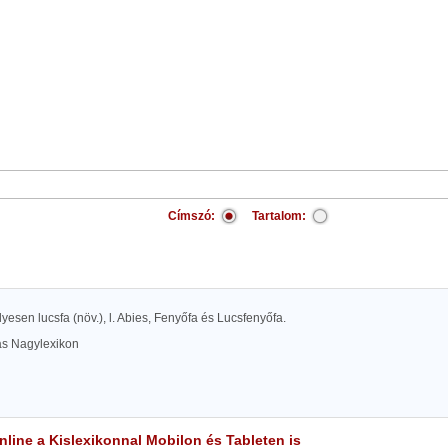
Címszó:
Tartalom:
lyesen lucsfa (növ.), l. Abies, Fenyőfa és Lucsfenyőfa.
las Nagylexikon
line a Kislexikonnal Mobilon és Tableten is