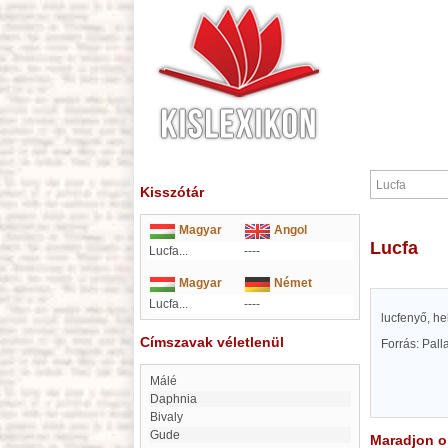
Kisszótár
Magyar
Angol
Lucfa
Lucfa...
----
Magyar
Német
Lucfa...
----
lucfenyő, he
Címszavak véletlenül
Forrás: Pal
Málé
Daphnia
Bivaly
Gude
Maradjon on