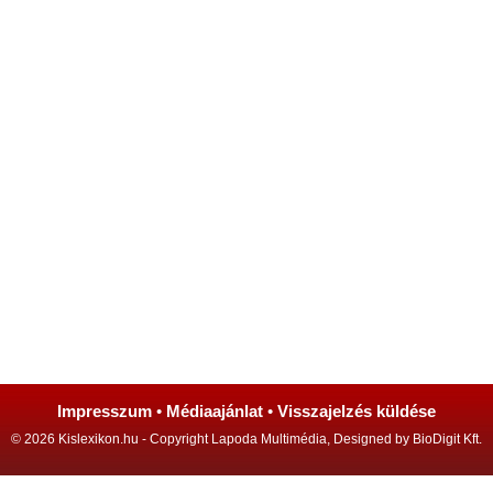
Impresszum
•
Médiaajánlat
•
Visszajelzés küldése
© 2026 Kislexikon.hu - Copyright Lapoda Multimédia, Designed by BioDigit Kft.