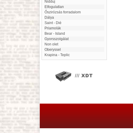
Nidduj
Elfogulatlan
őszirózsás forradalom
Dálya
Saint - Dié
Priamolák
Bear - Island
gyorsszolgálat
Non olet
Oberyssel
Krapina - Teplic