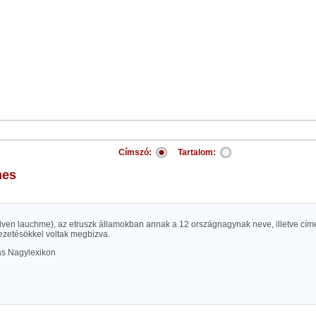
Címszó:
Tartalom:
nes
elven lauchme), az etruszk államokban annak a 12 országnagynak neve, illetve címe
vezetésökkel voltak megbizva.
las Nagylexikon