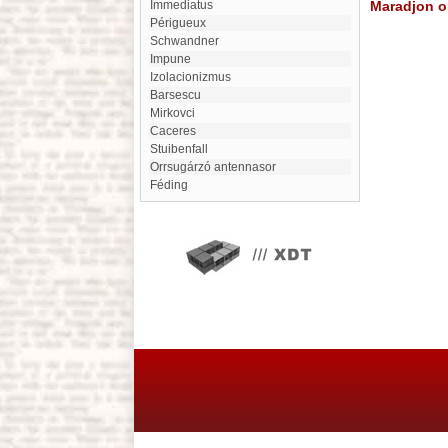
Immediatus
Maradjon on
Périgueux
Schwandner
impune
izolacionizmus
Barsescu
Mirkovci
Caceres
Stuibenfall
orrsugárzó antennasor
féding