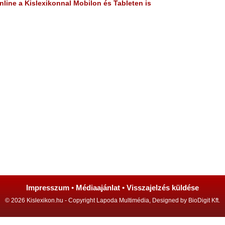
line a Kislexikonnal Mobilon és Tableten is
Impresszum
•
Médiaajánlat
•
Visszajelzés küldése
© 2026 Kislexikon.hu - Copyright Lapoda Multimédia, Designed by BioDigit Kft.