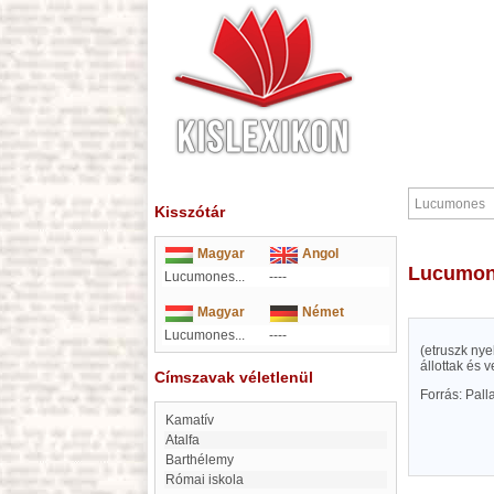
Kisszótár
Magyar
Angol
Lucumo
Lucumones...
----
Magyar
Német
Lucumones...
----
(etruszk ny
állottak és 
Címszavak véletlenül
Forrás: Pal
Kamatív
Atalfa
Barthélemy
római iskola