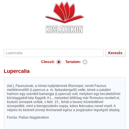
Címszó:
Tartalom:
Lupercalia
(lat.), Faunusnak, a római nyájistennek főünnepe; nevét Faunus
melléknevétől (Lupercus a. m. farkaskergető) vette, kinek a palatini
halmon egy szentelt barlangja (Lupercal) volt, melyben egy kecskebőrrel
körülaggatott kép függött. A L., melyeket állítólag már Romulus rendelt el,
tisztuló ünnepek voltak, s febr. 15., tehát a tavasz közeledtével
ünnepelték; mint a kiengesztelés napja, kdies februatus nevet viselt. A
népies és kedvelt ünnep fenmaradt egész a pogánykor legvégső idejéig.
Forrás: Pallas Nagylexikon