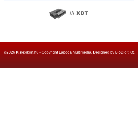
©2026 Kislexikon.hu - Copyright Lapoda Multimédia, Designed by BioDigit Kft.