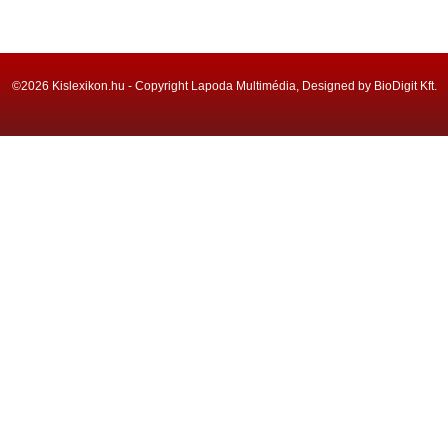
©2026 Kislexikon.hu - Copyright Lapoda Multimédia, Designed by BioDigit Kft.