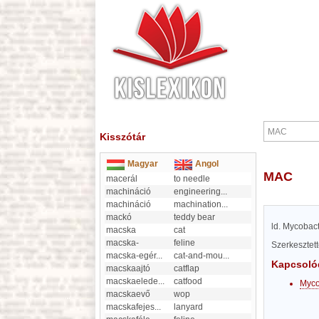
Kisszótár
Magyar
Angol
MAC
macerál
to needle
machináció
engineering
...
machináció
machination
...
mackó
teddy bear
ld. Mycobac
macska
cat
macska-
feline
Szerkesztet
macska-egér
...
cat-and-mou
...
Kapcsoló
macskaajtó
catflap
macskaelede
...
catfood
Myco
macskaevő
wop
macskafejes
...
lanyard