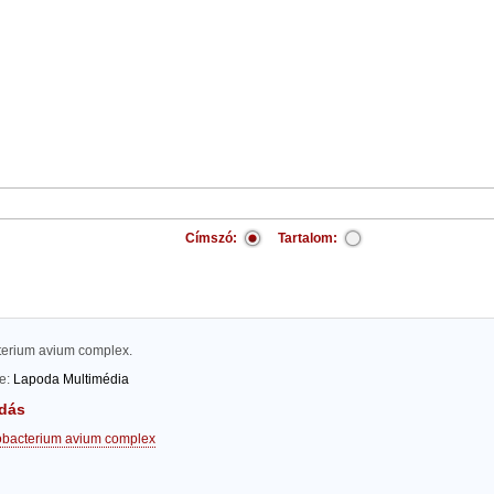
Címszó:
Tartalom:
terium avium complex.
te:
Lapoda Multimédia
dás
bacterium avium complex