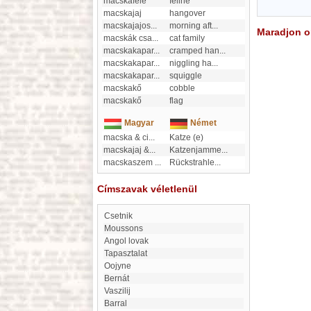
macskaféle
feline
macskajaj
hangover
macskajajos
...
morning aft
...
Maradjon on
macskák csa
...
cat family
macskakapar
...
cramped han
...
macskakapar
...
niggling ha
...
macskakapar
...
squiggle
macskakő
cobble
macskakő
flag
Magyar
Német
macska & ci
...
Katze (e)
macskajaj &
...
Katzenjamme
...
macskaszem
...
Rückstrahle
...
Címszavak véletlenül
csetnik
Moussons
Angol lovak
Tapasztalat
Oojyne
Bernát
Vaszilij
Barral