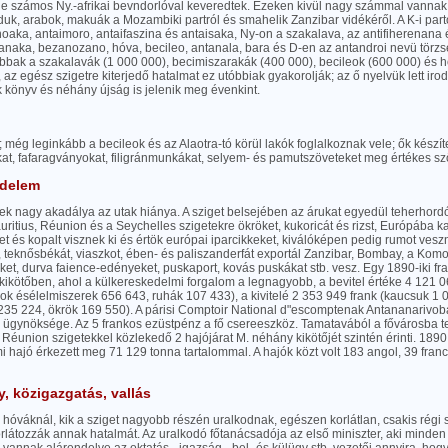
de számos Ny.-afrikai bevndorlóval keveredtek. Ezeken kivül nagy számmal vannak
uk, arabok, makuák a Mozambiki partról és smahelik Zanzibar vidékéről. A K-i par
aka, antaimoro, antaifaszina és antaisaka, Ny-on a szakalava, az antifiherenana 
anaka, bezanozano, hóva, becileo, antanala, bara és D-en az antandroi nevü törzs
bak a szakalavák (1 000 000), becimiszarakák (400 000), becileok (600 000) és h
az egész szigetre kiterjedő hatalmat ez utóbbiak gyakorolják; az ő nyelvük lett irod
 könyv és néhány újság is jelenik meg évenkint.
 még leginkább a becileok és az Alaotra-tó körül lakók foglalkoznak vele; ők készí
kat, fafaragványokat, filigránmunkákat, selyem- és pamutszöveteket meg értékes s
edelem
ek nagy akadálya az utak hiánya. A sziget belsejében az árukat egyedül teherhordók
uritius, Réunion és a Seychelles szigetekre ökröket, kukoricát és rizst, Európába k
 és kopalt visznek ki és értök európai iparcikkeket, kiválóképen pedig rumot vesznek
 teknősbékát, viaszkot, ében- és paliszanderfát exportál Zanzibar, Bombay, a Komor
t, durva faience-edényeket, puskaport, kovás puskákat stb. vesz. Egy 1890-iki fra
kikötőben, ahol a külkereskedelmi forgalom a legnagyobb, a bevitel értéke 4 121 0
lok ésélelmiszerek 656 643, ruhák 107 433), a kivitelé 2 353 949 frank (kaucsuk 1
 235 224, ökrök 169 550). A párisi Comptoir National d"escomptenak Antananariv
ügynöksége. Az 5 frankos ezüstpénz a fő csereeszköz. Tamatavából a fővárosba tel
 Réunion szigetekkel közlekedő 2 hajójárat M. néhány kikötőjét szintén érinti. 18
 hajó érkezett meg 71 129 tonna tartalommal. A hajók közt volt 183 angol, 39 fran
, közigazgatás, vallás
hóváknál, kik a sziget nagyobb részén uralkodnak, egészen korlátlan, csakis régi
rlátozzák annak hatalmát. Az uralkodó főtanácsadója az első miniszter, aki minden 