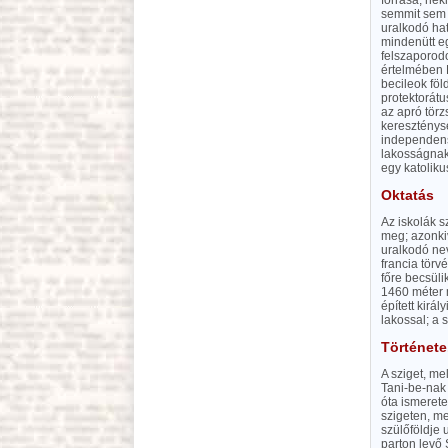
forrása; nek
semmit sem t
uralkodó ha
mindenütt e
felszaporodo
értelmében 
becileok föl
protektorátu
az apró törz
kereszténysé
independense
lakosságnak
egy katoliku
Oktatás
Az iskolák s
meg; azonkiv
uralkodó nev
francia törv
főre becsül
1460 méter 
épített kirá
lakossal; a 
Története
A sziget, m
Tani-be-nak 
óta ismerete
szigeten, me
szülőföldje 
parton levő