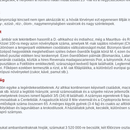
zségesek; e helyeken a hőmérő ritkán mutat többet 23°-nál és a hegycsúcsokon elé
k
ányországi kincseit nem igen aknázzák ki; a hóvák törvényei ezt egyenesen tiltják
y-, ezüst-, réz-, ólom-, nagymennyiségben vasércek és nagy széntelepek.
t
 ámbár sok tekintetben hasonlít a D.-afrikaihoz és indiaihoz, még a Mauritius- és Ré
 Közel 100-ra megy azon növényfajok száma, amelyek M.-nak sajátos növényei (Chl
ülönösen a tengerparti vidékeken csodálatos változatosságot mutat. Bizonyos távo
özépső hegyvidékik meglehetősen széles övben őserdők fogják körül M.-t; ezen öv
 fekvő pusztai vidéken lesz keskennyé. Ezen őserdőkben pálmák (Bismarckia, Lata
nánák családja, köztük a hires Revenala madagascariensis Poir, a tulnyomók. A sz
 pusztákon a Fokföldre emlékeztető, szárazságot kedvelő fajok találhatók. Legterm
ei. Főképen ezekben termesztik a rizst, a M.-iak főtápláléka, a különböző európai 
rópusi növényeket (cukor, kávé, pamut stb.).
lág
dön egyike a legérdekesebbeknek. Az afrikai kontinensen képviselt családok, macs
k stb. közül a legtöbb hiányzik; annál számosabbak és a szigetre nézve jellemzők 
melyeknek összes ismert fajaiból 3/5 (34) itt található. A szárnyas egereknek 6 faja
mosabbak a Centetidák. A ragadozók közül 8 féle viverreát és a Cryptoprocta ferox B
emlősfajok száma összesen 65. A mérges kigyók gyérek (3-4 faj) és csakis az alföl
 folyókban és lagunákban a krokodilusok. A háziállatok juhok, kecskék, különöse
apró szárnyas.
ukat ambanilanitraknak hivják; számukat 3 520 000-re becsülik; két főtörzsre oszla