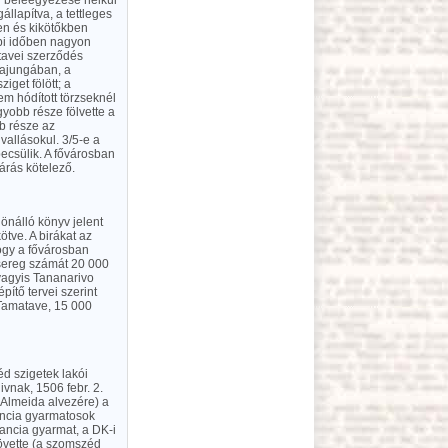
gy beleegyezése nélkül
llapítva, a tettleges
en és kikötőkben
bbi időben nagyon
tavei szerződés
Majungában, a
get fölött; a
em hódított törzseknél
yobb része fölvette a
bb része az
vallásokul. 3/5-e a
ecsülik. A fővárosban
árás kötelező.
önálló könyv jelent
tve. A birákat az
hogy a fővárosban
adsereg számát 20 000
vagyis Tananarivo
ítő tervei szerint
y Tamatave, 15 000
d szigetek lakói
vnak, 1506 febr. 2.
(Almeida alvezére) a
rancia gyarmatosok
rancia gyarmat, a DK-i
övette (a szomszéd