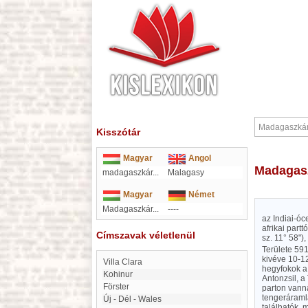
Kisszótár
Magyar
Angol
Madagas
madagaszkár
...
Malagasy
Magyar
Német
Madagaszkár...
----
az Indiai-ó
afrikai part
Címszavak véletlenül
sz. 11° 58")
Területe 591
kivéve 10-1
Villa Clara
hegyfokok a 
Kohinur
Antonzsil, a
Förster
parton vanna
tengeráramla
Új - Dél - Wales
találhatók, 