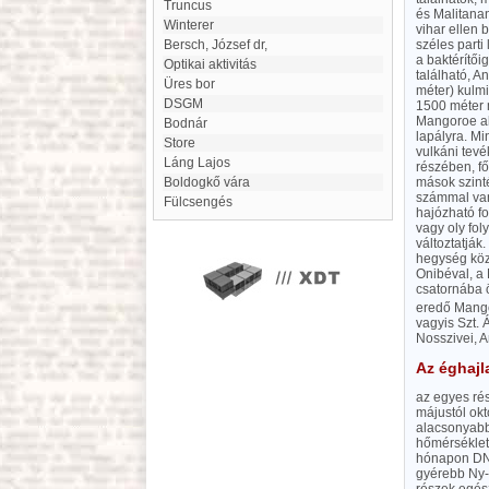
Truncus
és Malitana
Winterer
vihar ellen 
Bersch, József dr,
széles parti
a baktérítői
optikai aktivitás
található, 
Üres bor
méter) kulmi
DSGM
1500 méter 
Mangoroe al
Bodnár
lapályra. M
Store
vulkáni tev
Láng Lajos
részében, f
Boldogkő vára
mások szinté
számmal van
Fülcsengés
hajózható fo
vagy oly fol
változtatjá
hegység közt
Onibéval, a
csatornába ö
eredő Mango
vagyis Szt. 
Nosszivei, 
Az éghajl
az egyes ré
májustól okt
alacsonyabb
hőmérséklete
hónapon DNy
gyérebb Ny-