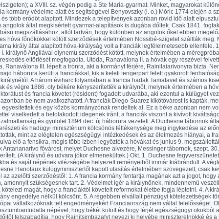
lszigeten); a XVIII. sz. végén pedig a Ste Maria-gyarmat. Minket, magyarokat külö
ia kormány védelme alatt és segítségével Benyovszky (l. o.) Móric 1774 elején a s
 és több erődöt alapított. Mindezek a telepítvények azonban rövid idő alatt elpusztu
 angolok által megkisértett gyarmat-alapítások is dugába dőltek. Csak 1841. fogtak 
ásu megszállásához, attól tartván, hogy különben az angolok őket ebben megelő
yes hóva főnökökkel kötött szerződések értelmében Nossibé-szigetet szállták meg.
ama király által alapított hóva-királyság volt a franciák legfélelmetesebb ellenfele. 
I. királynő Angliával olynemü szerződést kötött, melynek értelmében a méregpróba
eskedés eltörlését megfogadta. Utóda, Ranaválona II. a hóvák egy részével felvett
, Ranaválona III. lépett a trónra, aki a kormányt férjére, Rainilaiarivonyra bizta. 
majd háborura került a franciákkal, kik a keleti tengerpart felett gyakorolt fenhatós
 királynétól. A három éviharc folyamában a francia hadak Tamatavet és számos kis
k és végre 1886. oly békére kényszerítették a királynőt, melynek értelmében a hóv
ektorátust és francia követet (résident) fogadott udvarába, aki ezentul a külügyet vez
azonban be nem avatkozhatott. A franciák Diego-Suarez kikötővárost is kapták, me
 egyesítettek és egy közös kormányzónak rendeltek al. Ez a béke azonban nem volt 
ttel viselkedett a betolakodott idegenek iránt, a franciák viszont a kivívott kiváltság
zalmatlanság és gyülölet 1894 dec. új háborura vezetett. A Duchesne tábornok álta
erészeti és hadügyi minisztérium kölcsönös féltékenysége meg irigykedése az el
tottak, mint az elégtelen egészségügyi intézkedések és az élelmezés hiányai, a fra
lva elő a fensíkra, mégis több ízben legyőzték a hóvákat és junius 9. megszállott
k Antananarivo fővárost, melyet Duchesne alvezére, Messinger tábornok, szept. 30.
rített. (A királynő és udvara jókor elmenekültek.) Okt. 1. Duchesne fegyverszünetet 
okba és saját népének vitézségébe helyezett reményeiből immár kiábrándult. A vé
esne Hanotaux külügyminisztertől kapott utasítás értelmében szövegezett, csak ke
l az azelőtti szerződéstől: 1. A francia kormány fentartja magának azt a jogot, hogy
n, amennyit szükségesnek tart. 2. Védelmet igér a királynőnek, mindennemü veszél
a kötelezi magát, hogy a franciáktól követelt reformokat életbe fogja léptetni. 4. A ki
ány engedélye nélkül kölcsönt. 5. A régebben elvállalt pénzügyi kötelezettségek törl
ópai vállalkozóknak tett engedményekért Franciaország nem vállal felelősséget. Okt
esztumbantudatta népével, hogy békét kötött és hogy férjét egészségügyi okokból 
őitől felszabadítja, hogy Rainitsimbazafyt nevezi ki helyébe miniszterelnökké és 