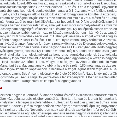
na torkolatai között 485 km. hosszuságban szakadatlan sort alkotnak és kisebb h
biztosított utat szolgáltatnak. Az emelkedések ÉK-en és D-en a tengerből, egyebütt
 lapályból emelkednek ki. Legkevésbbé magas a D-i rész, amelynek felülete széles,
g nyulik, ahol a hegyes felföld kezdődik. A sziget főhegytömege körülbelül közepén,
Ankaratra-hegységnek hivják; ennek több csúcsa felülmulja a 2500 métert és a Ciaf
nál. A gnájszból és gránitból álló Ankaratra-hegyek É- és D-felé a délkörök irányát 
magas hegyágakat bocsátanak ki, amelyek K-en mocsáros mélyedések és folyamv
acsony parti hegységtől választanak el és amelyek Ny-on lépcsőzetesen ereszkedn
indezen alacsonyabb hegyek mezozo-képződmények és nem ritkán vörös agyagból 
ékenységről tanuskodnak azon kialudt tűzhányók, amelyek a sziget közepét elfogla
őképen pedig az Itaszi-tó és tőle D-re 80 km.-nyire vannak nagy számmal. A szoms
n lávából állanak. A meleg források, szénsavkiömlések és földrengések gyakoriak.
nak, mivel azonban a vizválasztó nagyobbára az ÉD-i irányban elhúzódó hegység i
lyók igen gyérek, csakis a Ny-i oldalon vannak, míg a K-i oldalon inkább csak gyor
yókat lehet találni, amelyek, miként az Ivondrona, lagunákba ömlenek és torkolatuka
k. Néhány folyó mindamellett jó hosszu, amennyiben egy darabig a középső hegytöm
 folyik, azután az előbbit keresztvölgyben áttöri; ilyen az Alaotra-tóba torkolló M
 Mananjari és a Matitana, amely utóbbi a hegység szélén 180 méter magas vizesést
mlő folyók közül az Ikopával bővült Beciboka a sziget leghosszabb folyóvize; a B
2
kának, vagyis Szt. Vincent-folyónak vizterülete 50 000 km
. Nagy folyók még a Cir
Ágoston-folyó. D-en a sziget folyóvizekben a legszegényebb. A K-i part mentén elte
Andranokoditrai, Rangazavai és Itampolói a legnagyobbak.
at
szekben nagyon különböző. Általában száraz és esős évszakot különböztethetni meg
óber közepéig, az esős október végétől áprilisig tart; január és február hónapok a
 helyeken a legegészségtelenebbek. Tullearban Grandidier juliusban 10° és janu
t talált. A szelek járása meglehetősen szabályos; novembertől áprilisig nagyobbára
-i szél az uralkodó. Novemberben nagy szélviharok szoktak lenni. Az eső sűrübb a
on. A partokon az éghajlat az európai emberre nézve nagyon veszélyes; ellenben