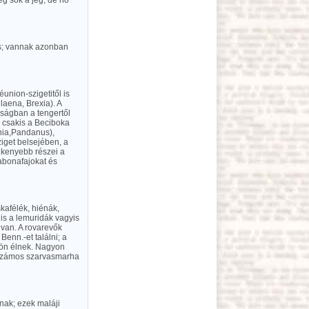
g sok a jég, de hó
 is; vannak azonban
union-szigetitől is
aena, Brexia). A
lságban a tengertől
 csakis a Beciboka
nia,Pandanus),
iget belsejében, a
ékenyebb részei a
gabonafajokat és
kafélék, hiénák,
is a lemuridák vagyis
 van. A rovarevők
enn.-et találni; a
dön élnek. Nagyon
n számos szarvasmarha
nak; ezek maláji