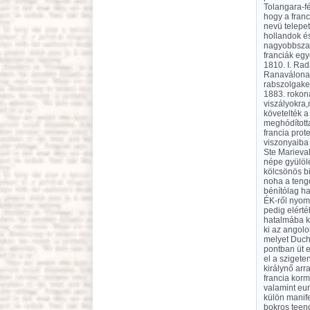
Tolangara-fé
hogy a franc
nevü telepet
hollandok és
nagyobbszab
franciák eg
1810. I. Rad
Ranaválona 
rabszolgaker
1883. rokona
viszályokra,
követelték a
meghódította
francia prot
viszonyaiba 
Ste Marieval
népe gyülöle
kölcsönös bi
noha a teng
bénítólag ha
ÉK-ről nyomu
pedig elérté
hatalmába ke
ki az angol
melyet Duch
pontban üt e
el a szigete
királynő arr
francia korm
valamint eur
külön manif
bokros teend