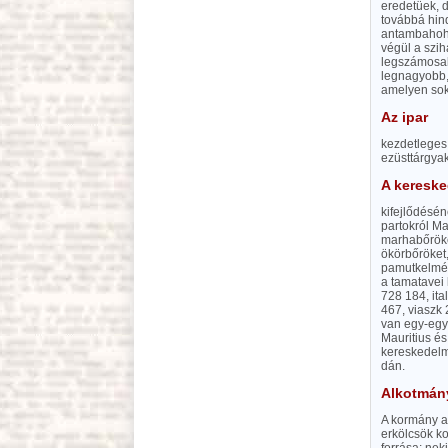
eredetüek, 
továbbá hind
antambahoho
végül a szih
legszámosab
legnagyobb, 
amelyen sok
Az ipar
kezdetleges;
ezüsttárgya
A keresk
kifejlődésén
partokról Ma
marhabőröket
ökörbőröket,
pamutkelméke
a tamatavei 
728 184, ita
467, viaszk
van egy-egy 
Mauritius és
kereskedelmi
dán.
Alkotmány
A kormány a 
erkölcsök ko