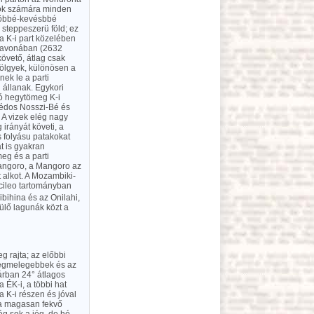
ajók számára minden
 többé-kevésbbé
 steppeszerü föld; ez
 a K-i part közelében
ajavonában (2632
követő, átlag csak
ölgyek, különösen a
ek le a parti
állanak. Egykori
ló hegytömeg K-i
zédos Nosszi-Bé és
 A vizek elég nagy
rányát követi, a
s folyásu patakokat
t is gyakran
eg és a parti
anangoro, a Mangoro az
 alkot. A Mozambiki-
ecileo tartományban
ibihina és az Onilahi,
rülő lagunák közt a
 rajta; az előbbi
 legmelegebbek és az
árban 24° átlagos
 ÉK-i, a többi hat
 K-i részen és jóval
 a magasan fekvő