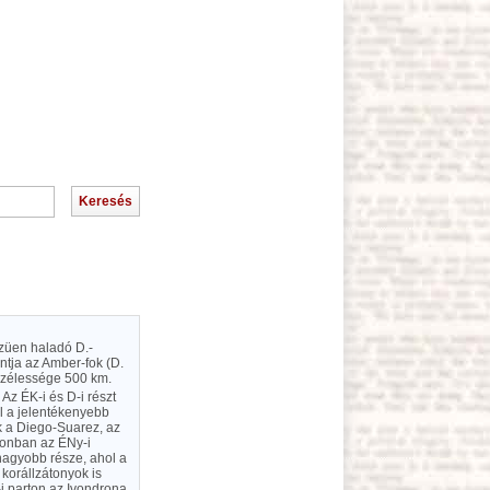
özüen haladó D.-
ntja az Amber-fok (D.
épszélessége 500 km.
Az ÉK-i és D-i részt
l a jelentékenyebb
k a Diego-Suarez, az
azonban az ÉNy-i
 nagyobb része, ahol a
 korállzátonyok is
-i parton az Ivondrona