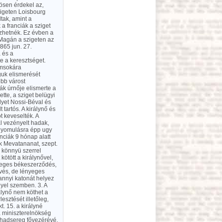
nösen érdekel az,
zigeten Loisbourg
ltak, amint a
a franciák a sziget
zhetnék. Ez évben a
 Magán a szigeten az
1865 jun. 27.
 és a
e a keresztséget.
Nemsokára
águk elismerését
ebb várost
ák úrnője elismerte a
ette, a sziget belügyi
lyet Nossi-Béval és
tartós. A királynő és
ot keveselték. A
l vezényelt hadak,
őnyomulásra épp ugy
nciák 9 hónap alatt
ák Mevatananat, szept.
 könnyü szerrel
kötött a királynővel,
gleges békeszerződés,
vés, de lényeges
 annyi katonát helyez
lyel szemben. 3. A
rálynő nem köthet a
esztését illetőleg,
. 15. a királyné
a miniszterelnökség
a hadsereg fővezérévé.