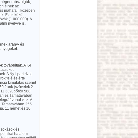
 néger rabszolgák,
ton élnek az
és mahafali, középen
ek. Ezek közül
óvák (1 000 000). A
almi nyelvvé is,
tenek arany- és
zőnyegeket.
 továbbítják. A K-i
aucsukot,
. A Ny-i part rizst,
ok felé és érte
ncia kimutatás szerint
69 frank (szövetek 2
 011 339, bőrök 588
oban és Tamatavában
egráf-vonal visz. A
90. Tamatavában 255
cia, 11 német és 10
 szokások és
politikai hatalom