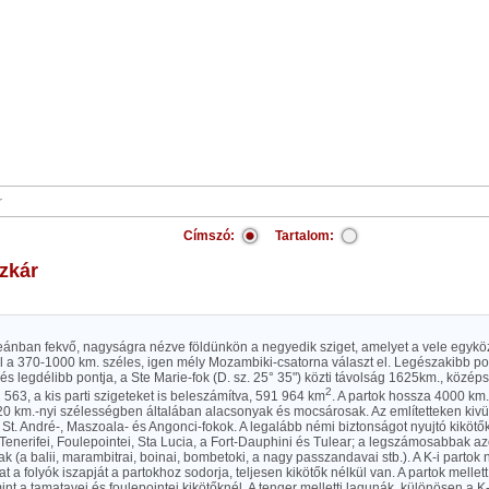
Címszó:
Tartalom:
zkár
ceánban fekvő, nagyságra nézve földünkön a negyedik sziget, amelyet a vele egyk
tól a 370-1000 km. széles, igen mély Mozambiki-csatorna választ el. Legészakibb po
, és legdélibb pontja, a Ste Marie-fok (D. sz. 25° 35") közti távolság 1625km., köz
2
 563, a kis parti szigeteket is beleszámítva, 591 964 km
. A partok hossza 4000 km. 
20 km.-nyi szélességben általában alacsonyak és mocsárosak. Az említetteken kivü
St. André-, Maszoala- és Angonci-fokok. A legalább némi biztonságot nyujtó kikötő
 Tenerifei, Foulepointei, Sta Lucia, a Fort-Dauphini és Tulear; a legszámosabbak 
k (a balii, marambitrai, boinai, bombetoki, a nagy passzandavai stb.). A K-i partok
t a folyók iszapját a partokhoz sodorja, teljesen kikötők nélkül van. A partok mellett
mint a tamatavei és foulepointei kikötőknél. A tenger melletti lagunák, különösen a K