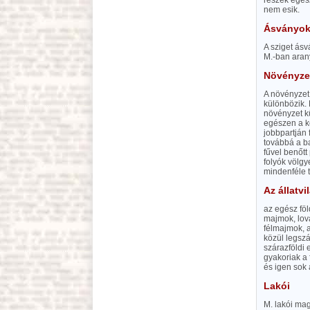
részek egés
nem esik.
Ásványo
A sziget ásv
M.-ban aran
Növényze
A növényzet,
különbözik.
növényzet k
egészen a k
jobbpartján
továbbá a ba
fűvel benőtt
folyók völgy
mindenféle t
Az állatvi
az egész föl
majmok, lova
félmajmok, a
közül legszá
szárazföldi 
gyakoriak a
és igen sok 
Lakói
M. lakói mag