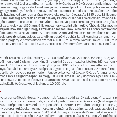
i vannak alárendelve az oktatás-, igazság-, bel- és külügy stb. vezetői annyira, ho
ehetnek. A királyi családban a hatalom örökös, de az örökösödés rendje nincs megá
tározza meg, hogy családjának melyik tagja örökölje a trónt. A nagyobb községekb
gy-egy kormányzó székel, akik az első miniszternek felelősek. Ezek száma az utó
tt; hatalmukat azonban a törzsfők gyülekezete korlátozza. Az 1885 dec. 12-ikitama
Franciaország egy rezidenst tart csekély katonai őrséggel a fővárosban, továbbá 
djén Fianarancoaban és Tamatavában; azonkivül protektorátust gyakorol az egész szi
st az angolok az 1890 aug. 5-iki egyezmény szerint elismerték. A hóvák által meg n
sfejedelmek még igen nagy tiszteletben részesülnek. A hóvák és a többi törzsek nag
get, amelyet a hóva kormány is protegal. A királynő, valamint alattvalóinak nagyo
k, preszbiteriánusok és az anglikán püspöki egyház tanait kombinálva ismerik el 
 még pogány. A protestánsok számát 450 000-re, a római katolikusokét 50 000-re b
s és egy protestáns püspök van. Ameddig a hóva kormány hatalma ér, az iskolába j
zámát 1800-ra becsülik, mintegy 170 000 tanítvánnyal. Az utóbbi évben (1893) 450 
ül megjelent 6 újság havonkint, 3 hetenkint és egy hivatalos közlöny időhöz nem kö
ezi ki. 1881 óta van külön törvénykönyv is. 1891. a francia kormány elhatározta, 
ényszéket állít fel, amely az európaiak ügyében fogna itéletet hozni. Az állandó h
ik, akiknek nagyobb része modern fegyverekkel van ellátva. A főváros Antananarivo
magasan a sziget közepén, mintegy 100 000 lakossal, egy dombon egy francia műép
lyi palotával. A becileok főhelye Fianarancoa, 5500 lakossal; a fő kereskedelmi hel
szehelávik fővárosa végül Majunga, 10 000 lak.
.
elyet a benszülöttek Nosszi-Ndambo-nak (azaz a vaddisznók szigetének), a szomszé
(a. m. nagy ország) neveznek, az arabok pedig Dsesiret et Komr-nak (holdsziget) hi
s az európai hajósnép előtt. E napon kötött ki Soares Ferdinánd portugál kapitány 
ly európai térképeken és munkákban eleintén a Szt. Lőrinc-sziget, vagy az első f
után a Dauphiné nevetviselte. 1642. alakult meg a Société de l"orient által az első f
 Ste Luce-öböl mellékén; ezt az első gyarmatot nemsokára a Dauphin-vár építése k