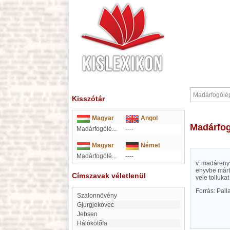
Kisszótár
Magyar
Angol
Madárfo
Madárfogólé...
----
Magyar
Német
Madárfogólé...
----
v. madárenyv
enyvbe márto
Címszavak véletlenül
vele tolluka
Forrás: Pal
Szalonnövény
Gjurgjekovec
Jebsen
Hálókötőfa