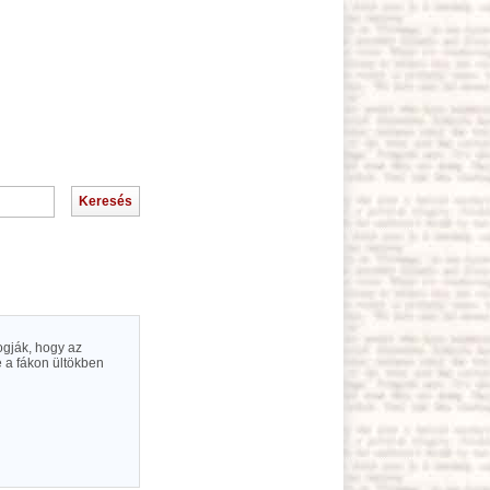
ogják, hogy az
e a fákon ültökben