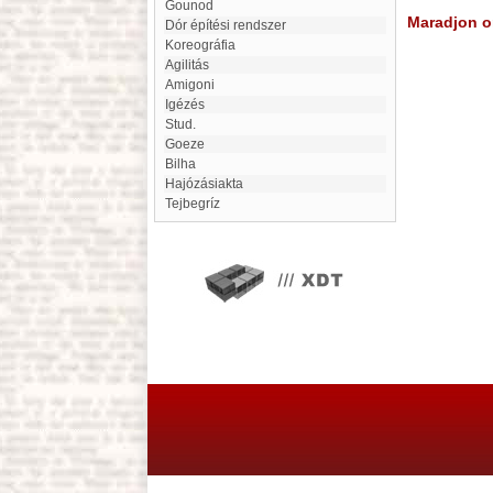
Gounod
Maradjon on
Dór építési rendszer
koreográfia
Agilitás
Amigoni
Igézés
Stud.
Goeze
Bilha
Hajózásiakta
Tejbegríz