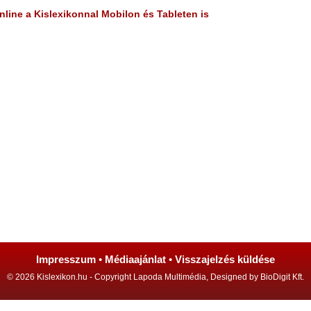
line a Kislexikonnal Mobilon és Tableten is
Impresszum
•
Médiaajánlat
•
Visszajelzés küldése
© 2026 Kislexikon.hu - Copyright Lapoda Multimédia, Designed by BioDigit Kft.