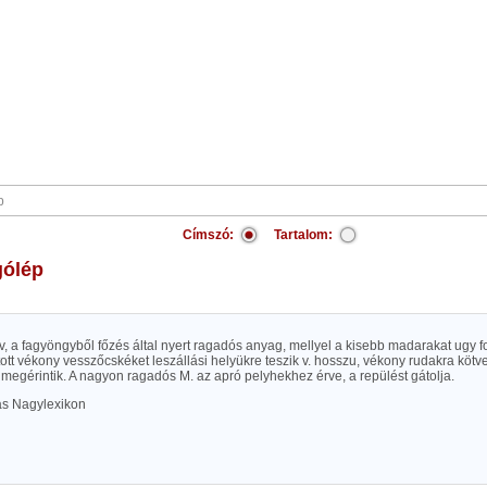
Címszó:
Tartalom:
gólép
, a fagyöngyből főzés által nyert ragadós anyag, mellyel a kisebb madarakat ugy f
tt vékony vesszőcskéket leszállási helyükre teszik v. hosszu, vékony rudakra kötv
t megérintik. A nagyon ragadós M. az apró pelyhekhez érve, a repülést gátolja.
las Nagylexikon