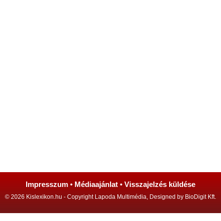
Impresszum
•
Médiaajánlat
•
Visszajelzés küldése
© 2026 Kislexikon.hu - Copyright Lapoda Multimédia, Designed by BioDigit Kft.