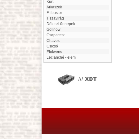
kürt
Arkaszok
filibuster
Tiszavirág
Déloszi ünnepek
Gollnow
Csapattest
Chaves
Csicsó
elokvens
Leclanché - elem