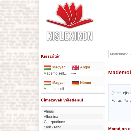
Kisszótár
Magyar
Angol
Mademoi
Mademoisell...
----
Magyar
Német
Mademoisell...
----
(franc., ejt
Címszavak véletlenül
Forrás: Pal
Almási
Albertina
Goszpodince
Sion - rend
Maradjon on