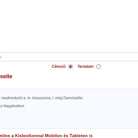
Címszó:
Tartalom:
selle
sd: madmoázel) a. m. kisasszony, l. még Damoiselle.
las Nagylexikon
line a Kislexikonnal Mobilon és Tableten is