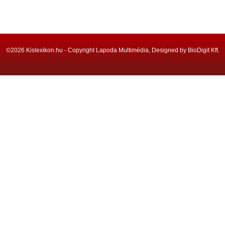
©2026 Kislexikon.hu - Copyright Lapoda Multimédia, Designed by BioDigit Kft.