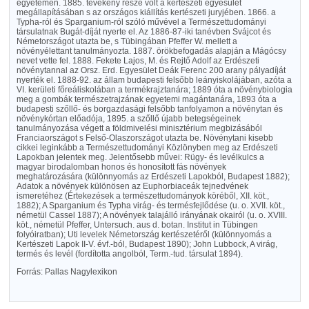
egyetemen. 1885. tevékeny része volt a kertészeti egyesület
megállapításában s az országos kiállítás kertészeti juryjében. 1866. a
Typha-ról és Sparganium-ról szóló művével a Természettudományi
társulatnak Bugát-díját nyerte el. Az 1886-87-iki tanévben Svájcot és
Németországot utazta be, s Tübingában Pfeffer W. mellett a
növényélettant tanulmányozta. 1887. örökbefogadás alapján a Mágócsy
nevet vette fel. 1888. Fekete Lajos, M. és Rejtő Adolf az Erdészeti
növénytannal az Orsz. Erd. Egyesület Deák Ferenc 200 arany pályadíját
nyerték el. 1888-92. az állam budapesti felsőbb leányiskolájában, azóta a
VI. kerületi főreáliskolában a termékrajztanára; 1889 óta a növénybiologia
meg a gombák természetrajzának egyetemi magántanára, 1893 óta a
budapesti szőllő- és borgazdasági felsőbb tanfolyamon a növénytan és
növénykórtan előadója, 1895. a szőllő újabb betegségeinek
tanulmányozása végett a földmivelési minisztérium megbizásából
Franciaországot s Felső-Olaszországot utazta be. Növénytani kisebb
cikkei leginkább a Természettudományi Közlönyben meg az Erdészeti
Lapokban jelentek meg. Jelentősebb művei: Rügy- és levélkulcs a
magyar birodalomban honos és honosított fás növények
meghatározására (különnyomás az Erdészeti Lapokból, Budapest 1882);
Adatok a növények különösen az Euphorbiaceák tejnedvének
ismeretéhez (Értekezések a természettudományok köréből, XII. köt.,
1882); A Sparganium és Typha virág- és termésfejlődése (u. o. XVII. köt.,
németül Cassel 1887); A növények talajálló irányának okairól (u. o. XVIII.
köt., németül Pfeffer, Untersuch. aus d. botan. Institut in Tübingen
folyóiratban); Uti levelek Németország kertészetéről (különnyomás a
Kertészeti Lapok II-V. évf.-ból, Budapest 1890); John Lubbock, A virág,
termés és levél (fordította angolból, Term.-tud. társulat 1894).
Forrás: Pallas Nagylexikon