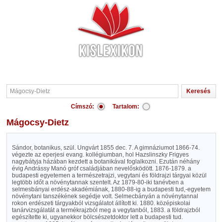
Címszó:
Tartalom:
Mágocsy-Dietz
Sándor, botanikus, szül. Ungvárt 1855 dec. 7. A gimnáziumot 1866-74.
végezte az eperjesi evang. kollégiumban, hol Hazslinszky Frigyes
nagybátyja házában kezdett a botanikával foglalkozni. Ezután néhány
évig Andrássy Manó gróf családjában nevelősködött. 1876-1879. a
budapesti egyetemen a természetrajzi, vegytani és földrajzi tárgyai közül
legtöbb időt a növénytannak szentelt. Az 1879-80-iki tanévben a
selmesbányai erdész-akadémiának, 1880-88-ig a budapesti tud,-egyetem
növénytani tanszékének segédje volt. Selmecbányán a növénytannal
rokon erdészeti tárgyakból vizsgálatot állított ki. 1880. középiskolai
tanárvizsgálatát a termékrajzból meg a vegytanból, 1883. a földrajzból
egészítette ki, ugyanekkor bölcsészetdoktor lett a budapesti tud.