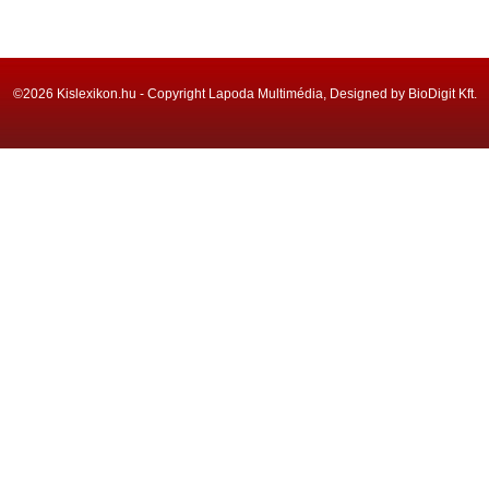
©2026 Kislexikon.hu - Copyright Lapoda Multimédia, Designed by BioDigit Kft.