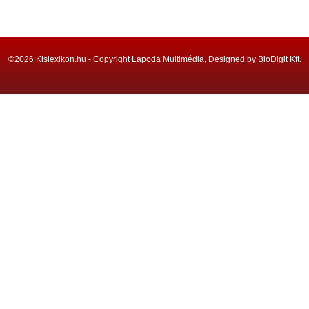
©2026 Kislexikon.hu - Copyright Lapoda Multimédia, Designed by BioDigit Kft.