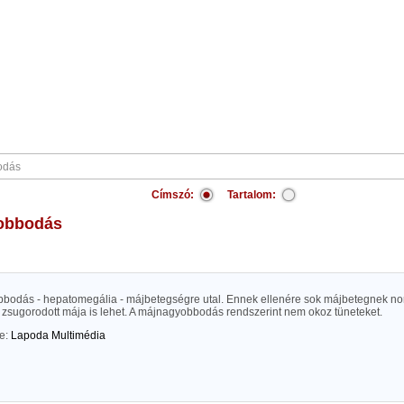
Címszó:
Tartalom:
yobbodás
bodás - hepatomegália - májbetegségre utal. Ennek ellenére sok májbetegnek nor
 zsugorodott mája is lehet. A májnagyobbodás rendszerint nem okoz tüneteket.
te:
Lapoda Multimédia