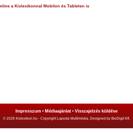
line a Kislexikonnal Mobilon és Tableten is
Impresszum
•
Médiaajánlat
•
Visszajelzés küldése
© 2026 Kislexikon.hu - Copyright Lapoda Multimédia, Designed by BioDigit Kft.