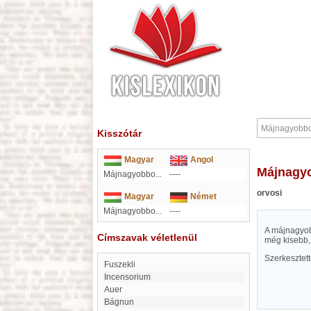
Kisszótár
Magyar
Angol
Májnag
Májnagyobbo...
----
orvosi
Magyar
Német
Májnagyobbo...
----
A májnagyob
Címszavak véletlenül
még kisebb,
Szerkesztet
fuszekli
incensorium
Auer
Bágnun