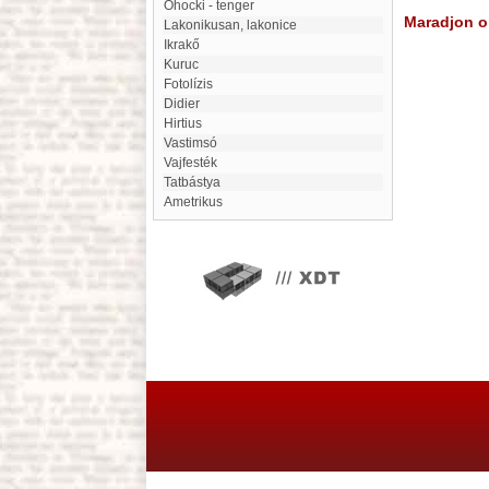
Ohocki - tenger
Maradjon on
lakonikusan, lakonice
Ikrakő
Kuruc
fotolízis
Didier
Hirtius
Vastimsó
Vajfesték
Tatbástya
ametrikus