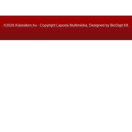
©2026 Kislexikon.hu - Copyright Lapoda Multimédia, Designed by BioDigit Kft.