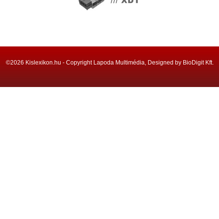
©2026 Kislexikon.hu - Copyright Lapoda Multimédia, Designed by BioDigit Kft.