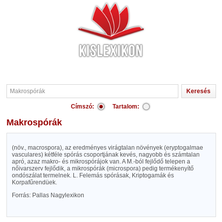
Címszó:
Tartalom:
Makrospórák
(növ., macrospora), az eredményes virágtalan növények (eryptogalmae
vasculares) kétféle spórás csoportjának kevés, nagyobb és számtalan
apró, azaz makro- és mikrospórájok van. A M.-ból fejlődő telepen a
nőivarszerv fejlődik, a mikrospórák (microspora) pedig termékenyítő
ondószálat termelnek. L. Felemás spórásak, Kriptogamák és
Korpafűrendüek.
Forrás: Pallas Nagylexikon