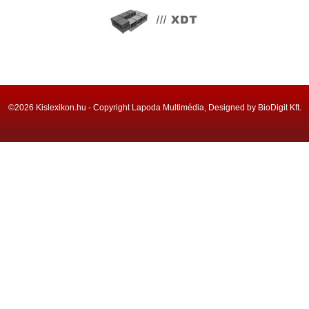
©2026 Kislexikon.hu - Copyright Lapoda Multimédia, Designed by BioDigit Kft.