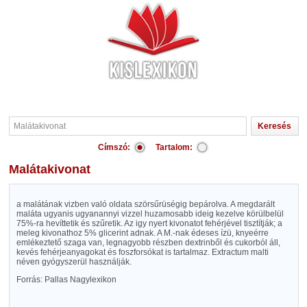
Címszó:
Tartalom:
Malátakivonat
a malátának vizben való oldata szörsűrüségig bepárolva. A megdarált
maláta ugyanis ugyanannyi vizzel huzamosabb ideig kezelve körülbelül
75%-ra hevíttetik és szűretik. Az igy nyert kivonatot fehérjével tisztítják; a
meleg kivonathoz 5% glicerint adnak. A M.-nak édeses ízü, knyeérre
emlékeztető szaga van, legnagyobb részben dextrinből és cukorból áll,
kevés fehérjeanyagokat és foszforsókat is tartalmaz. Extractum malti
néven gyógyszerül használják.
Forrás: Pallas Nagylexikon