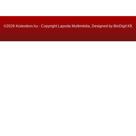
©2026 Kislexikon.hu - Copyright Lapoda Multimédia, Designed by BioDigit Kft.