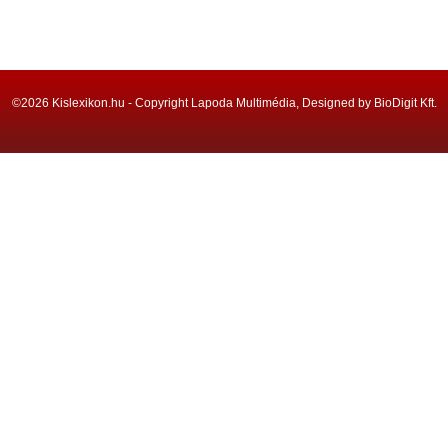
©2026 Kislexikon.hu - Copyright Lapoda Multimédia, Designed by BioDigit Kft.