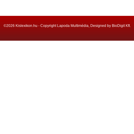
©2026 Kislexikon.hu - Copyright Lapoda Multimédia, Designed by BioDigit Kft.