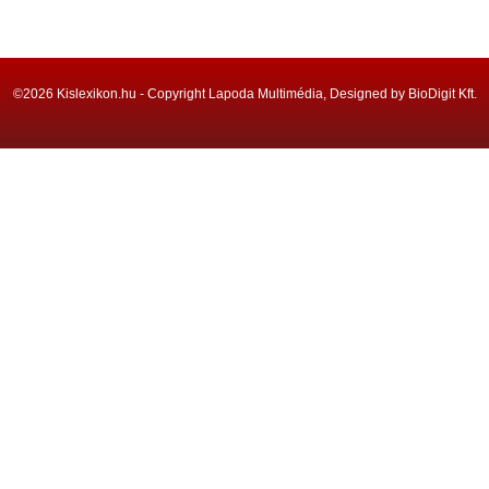
©2026 Kislexikon.hu - Copyright Lapoda Multimédia, Designed by BioDigit Kft.