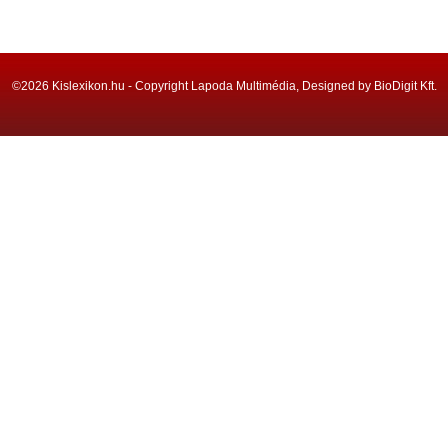
©2026 Kislexikon.hu - Copyright Lapoda Multimédia, Designed by BioDigit Kft.