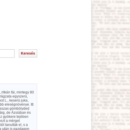
 ritkán fái, mintegy 80
irágzata egyszerü,
ot L., keserü juka,
bb eleségnövénye. Itt
hosszas gömbölyded
áig, de Ázsiában és
héz gyökere tejében
 ezt a mérget
ól tanulták el, s a
ka után is gazdagon