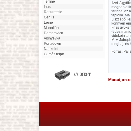
Terrine
fizet. A gy
Inas
megpörkölik.
farinha, ez 
Resurrectio
tapioka. Ma 
Genlis
Lisztjéből l
Leine
könnyen emés
Friss gyökeré
Mannitán
(édes maniok
Dombrovica
vidékein ter
Visnyevka
M. v. Jatro
Portadown
meghajt és h
Napkelet
Forrás: Pal
Gumós felpir
Maradjon on