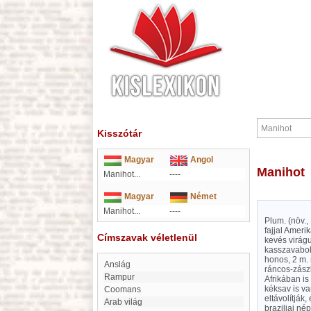
Kisszótár
Magyar
Angol
Manihot
Manihot...
----
Magyar
Német
Manihot...
----
Plum. (növ.,
fajjal Ameri
Címszavak véletlenül
kevés virágu
kasszavaboko
honos, 2 m.
anslág
ráncos-zász
Rampur
Afrikában is
kéksav is va
Coomans
eltávolítják
arab világ
braziliai n