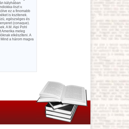
tán kályhában
diokka-liszt v.
rkölve ez a finomabb
éket is kszitenek.
 izü, egészséges és
kenyeret (conaque).
nek. A M. Aipi Pohl
nt Amerika meleg
óknak elkészíteni. A
k. Mind a három magva