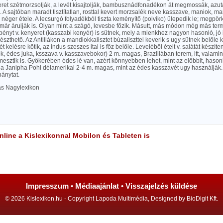
ökeret szétmorzsolják, a levét kisajtolják, bambusznádfonadékon át megmossák, azu
 A sajtóban maradt tisztítatlan, rosttal kevert morzsalék neve kasszave, maniok, man
a néger étele. A lecsurgó folyadékból tiszta keményítő (polviko) ülepedik le; megpö
már árulják is. Olyan mint a szágó, levesbe főzik. Másutt, más módon még más term
epényt v. kenyeret (kasszabi kenyér) is sütnek, mely a mienkhez nagyon hasonló, jó
zthető. Az Antillákon a mandiokkalisztet búzaliszttel keverik s ugy sütnek belőle 
t kelésre kötik, az indus szeszes ital is főz belőle. Leveléből ételt v. salátát készíte
, édes juka, ksszava v. kasszavebokor) 2 m. magas, Braziliában terem, itt, valami
mesztik is. Gyökerében édes lé van, azért könnyebben lehet, mint az előbbit, hasonl
pha Janipha Pohl délamerikai 2-4 m. magas, mint az édes kasszavét ugy használjá
ánytat.
las Nagylexikon
line a Kislexikonnal Mobilon és Tableten is
Impresszum
•
Médiaajánlat
•
Visszajelzés küldése
© 2026 Kislexikon.hu - Copyright Lapoda Multimédia, Designed by BioDigit Kft.