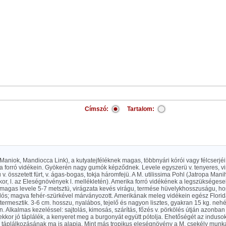
Címszó:
Tartalom:
 Maniok, Mandiocca Link), a kutyatejféléknek magas, többnyári kórói vagy félcserjéi,
ka forró vidékein. Gyökerén nagy gumók képződnek. Levele egyszerü v. tenyeres, v
 v. összetett fürt, v. ágas-bogas, tokja háromfejü. A M. utilissima Pohl (Jatropa Manih
r, l. az Eleségnövények l. mellékletén). Amerika forró vidékének a legszükségese
 magas levele 5-7 metsztü, virágzata kevés virágu, termése hüvelykhosszuságu, 
lós; magva fehér-szürkével márványozott. Amerikának meleg vidékein egész Florid
 termesztik. 3-6 cm. hosszu, nyalábos, tejelő és nagyon lisztes, gyakran 15 kg. ne
n. Alkalmas kezeléssel: sajtolás, kimosás, szárítás, főzés v. pörkölés útján azonban
, ekkor jó táplálék, a kenyeret meg a burgonyát együtt pótolja. Ehetőségét az indusokt
ép táplálkozásának ma is alapja. Mint más tropikus eleségnövény a M. csekély mun