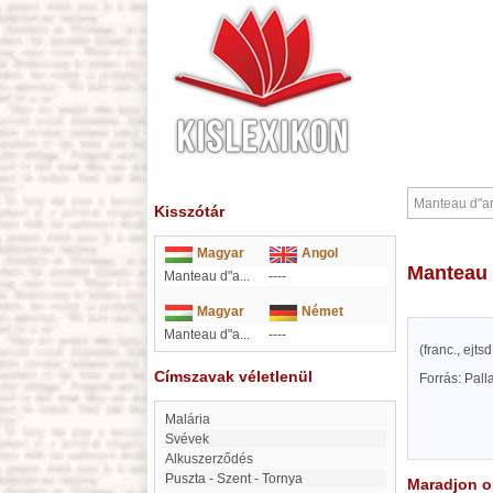
Kisszótár
Magyar
Angol
Manteau
Manteau d"a...
----
Magyar
Német
Manteau d"a...
----
(franc., ejt
Címszavak véletlenül
Forrás: Pal
malária
Svévek
Alkuszerződés
Puszta - Szent - Tornya
Maradjon on