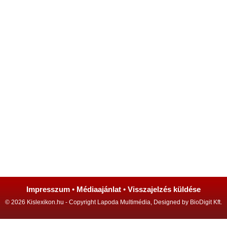
Impresszum
•
Médiaajánlat
•
Visszajelzés küldése
© 2026 Kislexikon.hu - Copyright Lapoda Multimédia, Designed by BioDigit Kft.