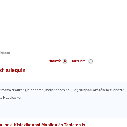
Címszó:
Tartalom:
 d"arlequin
sd: manto d"arlkén), ruhadarab, mely Arlecchino (l. o.) szinpadi öltözékéhez tartozik.
las Nagylexikon
line a Kislexikonnal Mobilon és Tableten is